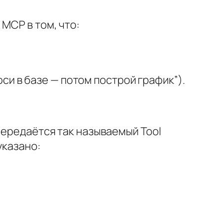
MCP в том, что:
и в базе — потом построй график”).
передаётся так называемый Tool
указано: