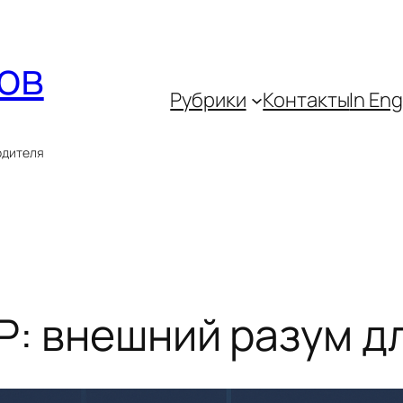
ов
Рубрики
Контакты
In Eng
одителя
P: внешний разум д