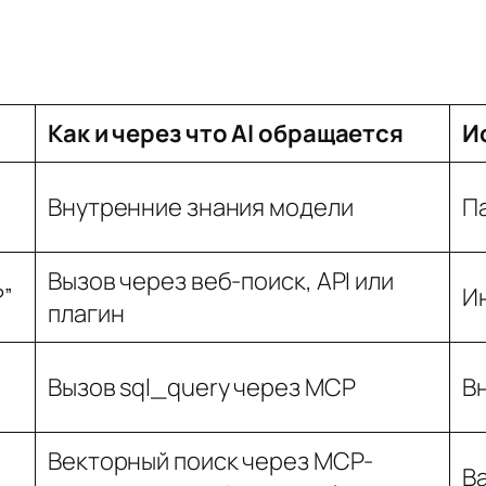
Как и через что AI обращается
И
Внутренние знания модели
П
Вызов через веб-поиск, API или
?”
И
плагин
Вызов sql_query через MCP
В
Векторный поиск через MCP-
В