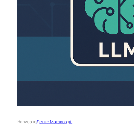
Написано
Денис Матаков
в
AI