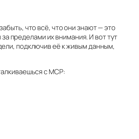
абыть, что всё, что они знают — это
я за пределами их внимания. И вот тут
дели, подключив её к живым данным,
талкиваешься с MCP: