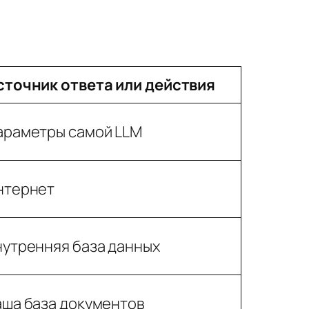
сточник ответа или действия
араметры самой LLM
нтернет
нутренняя база данных
аша база документов