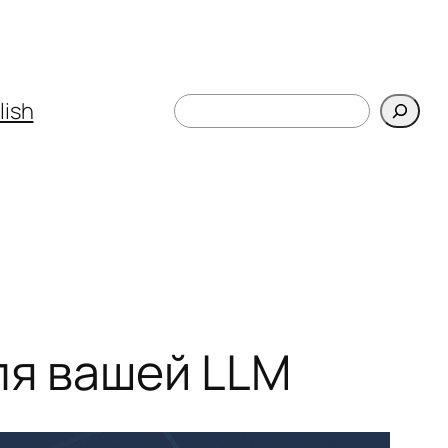
Поиск
lish
ля вашей LLM