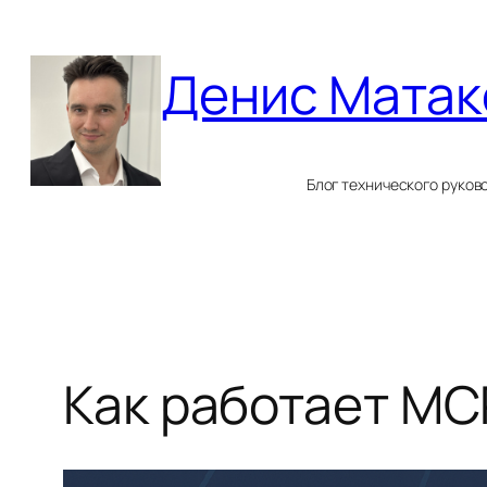
Перейти
к
Денис Матак
содержимому
Блог технического руков
Как работает MC