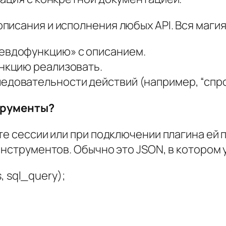
исания и исполнения любых API. Вся магия 
севдофункцию» с описанием.
ункцию реализовать.
едовательности действий (например, “спрос
струменты?
те сессии или при подключении плагина ей 
инструментов. Обычно это JSON, в котором 
 sql_query);