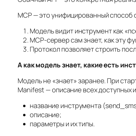
MCP — это унифицированный способ оп
Модель видит инструмент как «п
MCP-сервер сам знает, как эту ф
Протокол позволяет строить посл
А как модель знает, какие есть ин
Модель не «знает» заранее. При стар
Manifest — описание всех доступных 
название инструмента (send_sms,
описание;
параметры и их типы.