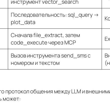
инструмент vector_search
Последовательность: sql_query →
К
plot_data
Сначала file_extract, затем
Ex
code_execute через MCP
Вызов инструмента send_sms с
В
номером и текстом
(н
это протокол общения между LLM и внешним
ь может: