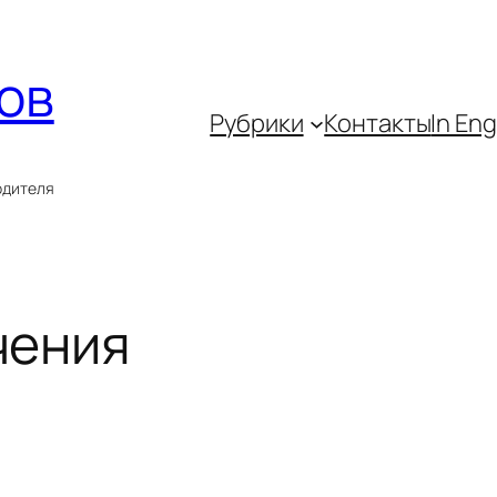
ов
Рубрики
Контакты
In Eng
одителя
чения