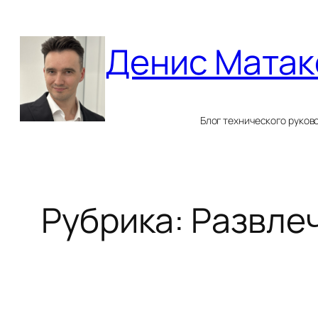
Перейти
к
Денис Матак
содержимому
Блог технического руков
Рубрика:
Развле