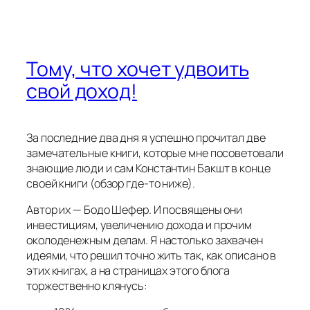
Тому, что хочет удвоить
свой доход!
За последние два дня я успешно прочитал две
замечательные книги, которые мне посоветовали
знающие люди и сам Константин Бакшт в конце
своей книги (обзор где-то ниже).
Автор их — Бодо Шефер. И посвящены они
инвестициям, увеличению дохода и прочим
околоденежным делам. Я настолько захвачен
идеями, что решил точно жить так, как описано в
этих книгах, а на страницах этого блога
торжественно клянусь: