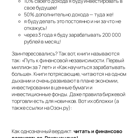
10% своего дохода я буду инвестировать в
свое будущее!
50% дополнительно дохода — туда же!
я буду делать это постоянно и ни за что не
откажусь!
через 3 года я буду зарабатывать 200 000
рублей в месяц!
Заинтересовались? Так вот, книги называются
так: «Путь к финансовой независимости. Первый
миллион за 7 лет» и «Как научиться зарабатывать
больше». Книги потрясающие, читаются на одном
дыхании и очень развивают в плане экономии,
инвестировании в ценные бумаги и
инвестиционные фонды. Даже правила биржевой
торговли есть для новичков. Вот их обложки (а
также ссылки на Озон.ру):
Как однозначный вердикт:
читать и финансово