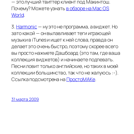
— это лучший твиттер клиент под Макинтош.
Почему? Можете узнать
в обзоре на Mac OS
World
.
3.
Harmonic
— ну это не программа, а виджет. Но
зато какой — он вылавливает теги играющей
музыки в iTunes и ищет к ней слова, правда он
делает это очень быстро, поэтому скорее всего
вы просто нажмете Дашбоард (это там, где ваша
коллекция виджетов) и начинаете подпевать.
Песни ловит только английские, но таких в моей
коллекции большинство, так что не жалуюсь :-).
Ссылка подсмотрена на
ПростоМАКе
.
31 марта 2009