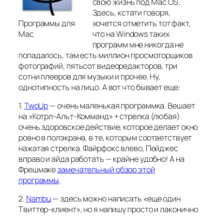
свою жизнь под Mac OS.
Здесь, кстати говоря,
Программы для
хочется отметить тот факт,
Mac
что на Windows таких
программ мне никогда не
попадалось, там есть миллион просмоторщиков
фотографий, пятьсот видеоредакторов, три
сотни плееров для музыки и прочее. Ну,
однотипность на лицо. А вот что бывает еще:
1.
TwoUp
— очень маленькая программка. Вешает
на «Котрл-Альт-Комманд» + стрелка (любая)
очень здоровское действие, которое делает окно
ровно в полэкрана, в те, которым соответствует
нажатая стрелка. Файрфокс влево, Пейджес
вправо и айда работать — крайне удобно! А на
Фрешмаке
замечательный обзор этой
программы
.
2.
Nambu
— здесь можно написать «еще один
Твиттер-клиент», но я напишу просто и лаконично