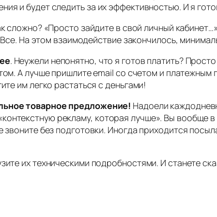
ия и будет следить за их эффективностью. И я готов
так сложно? «Просто зайдите в свой личный кабинет…
о. Все. На этом взаимодействие закончилось, минима
нее
. Неужели непонятно, что я готов платить? Просто
ом. А лучше пришлите email со счетом и платежным п
ите им легко растаться с деньгами!
альное товарное предложение!
Надоели каждодневн
онтекстную рекламу, которая лучше». Вы вообще в с
е звоните без подготовки. Иногда приходится посыл
узите их техническими подробностями. И станете ск