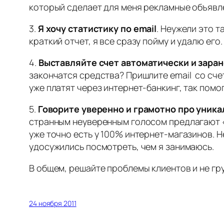
который сделает для меня рекламные объявлен
3.
Я хочу статистику по email
. Неужели это 
краткий отчет, я все сразу пойму и удалю ег
4.
Выставляйте счет автоматически и зара
закончатся средства? Пришлите email со счет
уже платят через интернет-банкинг, так помог
5.
Говорите уверенно и грамотно про уник
странным неуверенным голосом предлагают «к
уже точно есть у 100% интернет-магазинов. Н
удосужились посмотреть, чем я занимаюсь.
В общем, решайте проблемы клиентов и не гр
24 ноября 2011