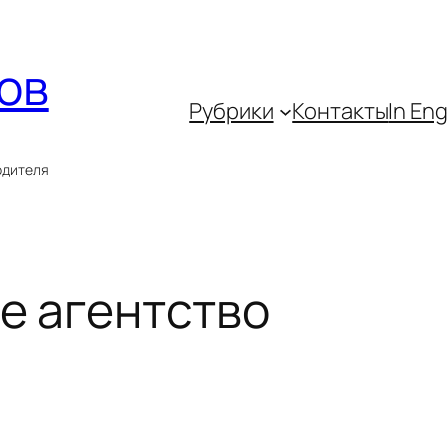
ов
Рубрики
Контакты
In Eng
одителя
е агентство