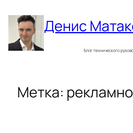
Перейти
к
Денис Матак
содержимому
Блог технического руков
Метка:
рекламно