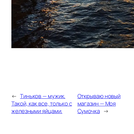
←
Тиньков — мужик.
Открываю новый
Такой, как все, только с
магазин — Моя
железными яйцами.
Сумочка
→