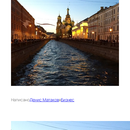
Написано
Денис Матаков
в
Бизнес