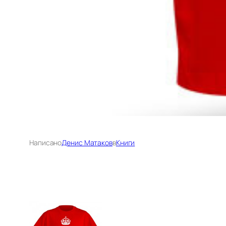
Написано
Денис Матаков
в
Книги