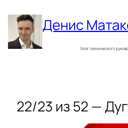
Перейти
к
Денис Матак
содержимому
Блог технического руков
22/23 из 52 — Ду