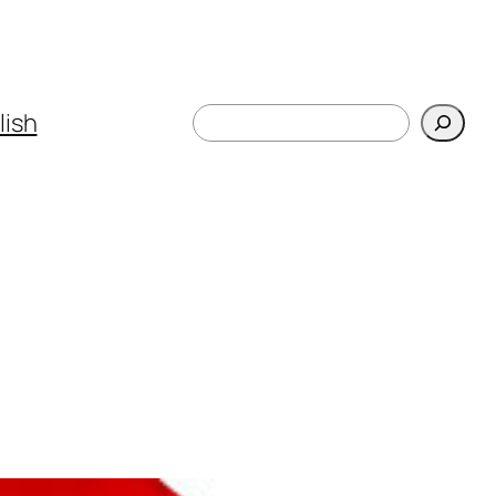
Поиск
lish