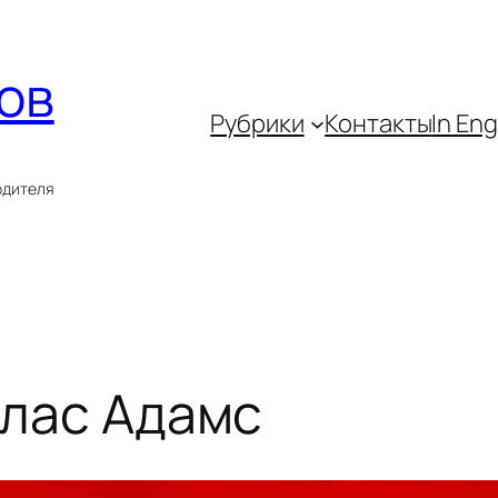
ов
Рубрики
Контакты
In Eng
одителя
глас Адамс