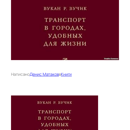
Написано
Денис Матаков
в
Книги