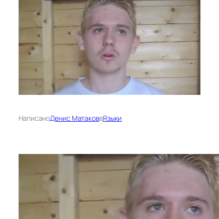
Написано
Денис Матаков
в
Языки