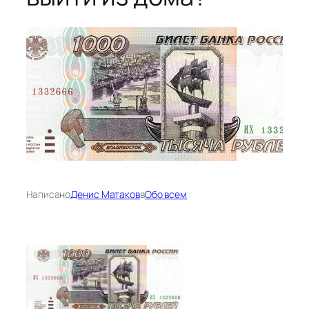
Написано
Денис Матаков
в
Обо всем