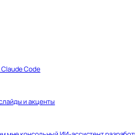
 Claude Code
 слайды и акценты
чем мне консольный ИИ-ассистент разрабо