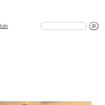
Поиск
lish