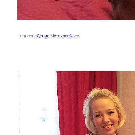
Написано
Денис Матаков
в
Фото