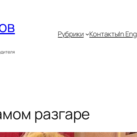
ов
Рубрики
Контакты
In Eng
одителя
амом разгаре