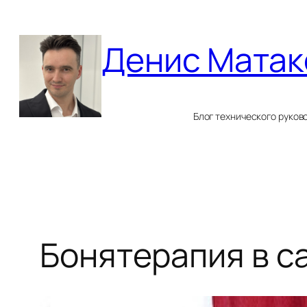
Перейти
к
Денис Матак
содержимому
Блог технического руков
Бонятерапия в с