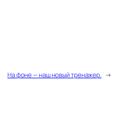
На фоне — наш новый тренажер.
→