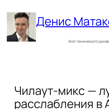
Перейти
к
Денис Матак
содержимому
Блог технического руков
Чилаут-микс — л
расслабления в 