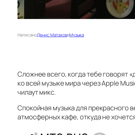
Написано
Денис Матаков
в
Музыка
Сложнее всего, когда тебе говорят «д
ко всей музыке мира через Apple Musi
чилаут микс.
Спокойная музыка для прекрасного ве
атмосферных кафе, откуда не хочется