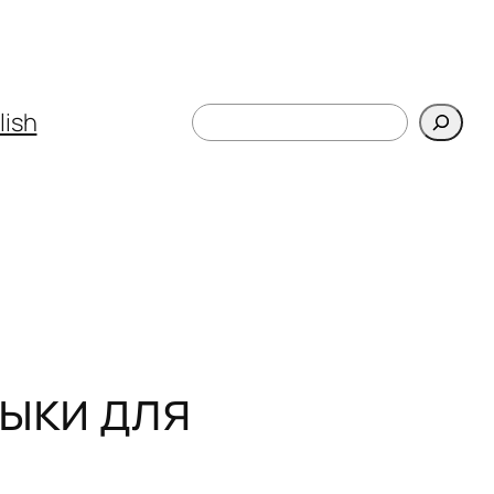
Поиск
lish
ыки для