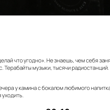
елай что угодно». Не знаешь, чем себя заня
c. Терабайты музыки, тысячи радиостанций.
чера у камина с бокалом любимого напитка
 уходить.