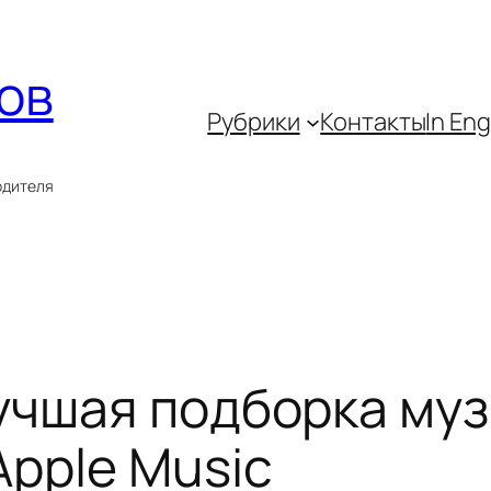
ов
Рубрики
Контакты
In Eng
одителя
учшая подборка муз
Apple Music