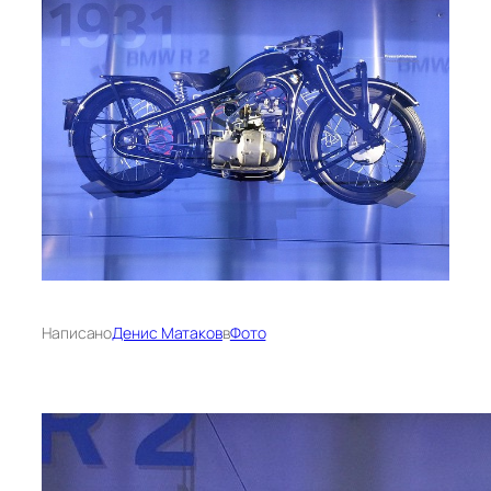
Написано
Денис Матаков
в
Фото