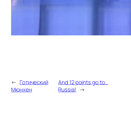
←
Готический
And 12 points go to…
Мюнхен
Russia!
→