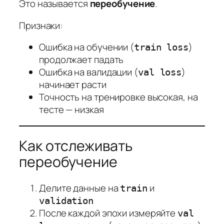
Это называется
переобучение
.
Признаки:
Ошибка на обучении (
)
train loss
продолжает падать
Ошибка на валидации (
)
val loss
начинает расти
Точность на тренировке высокая, на
тесте — низкая
Как отслеживать
переобучение
Делите данные на
и
train
validation
После каждой эпохи измеряйте
val