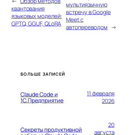
←
Обзор методов
мультиязычную
квантования
встречу в Google
языковых моделей:
Meet с
GPTQ, GGUF, QLoRA
автопереводом
→
БОЛЬШЕ ЗАПИСЕЙ
11 февраля
Claude Code и
1С.Предприятие
2026
20
Секреты продуктивной
августа