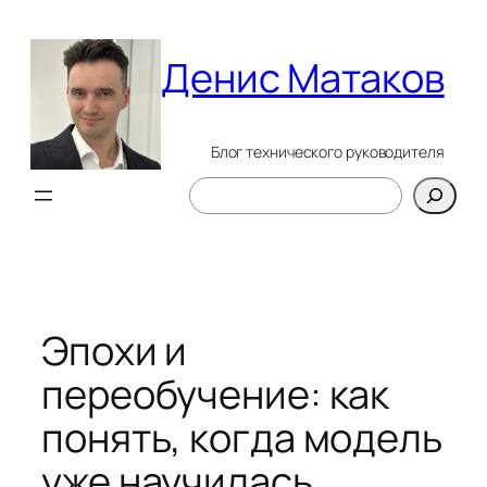
Перейти
к
Денис Матаков
содержимому
Блог технического руководителя
Поиск
Эпохи и
переобучение: как
понять, когда модель
уже научилась