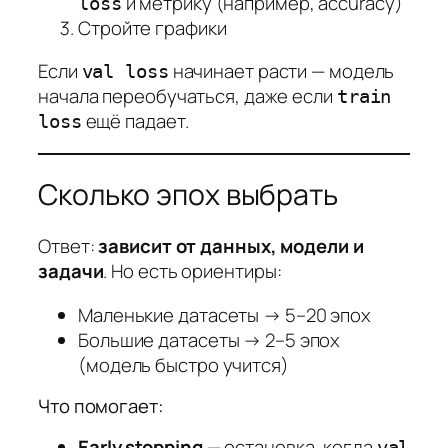
и метрику (например, accuracy)
loss
Стройте графики
Если
начинает расти — модель
val loss
начала переобучаться, даже если
train
ещё падает.
loss
Сколько эпох выбрать
Ответ:
зависит от данных, модели и
задачи
. Но есть ориентиры:
Маленькие датасеты → 5–20 эпох
Большие датасеты → 2–5 эпох
(модель быстро учится)
Что помогает:
Early stopping
— остановка, когда
val