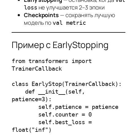
не улучшается 2–3 эпохи
loss
Checkpoints
— сохранять лучшую
модель по
val metric
Пример с EarlyStopping
from transformers import 
TrainerCallback

class EarlyStop(TrainerCallback):

    def __init__(self, 
patience=3):

        self.patience = patience

        self.counter = 0

        self.best_loss = 
float("inf")
