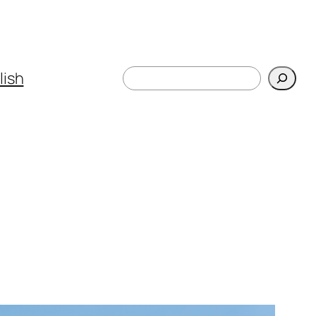
Поиск
lish