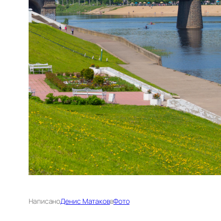
Написано
Денис Матаков
в
Фото