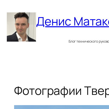
Перейти
к
Денис Матак
содержимому
Блог технического руков
Фотографии Твер