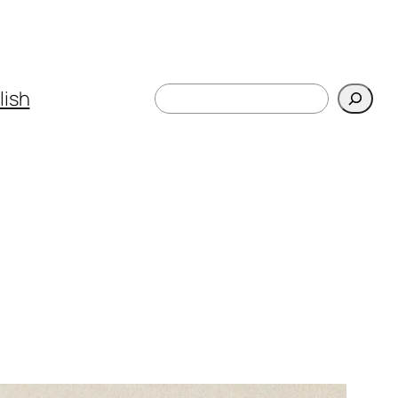
Поиск
lish