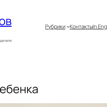
ов
Рубрики
Контакты
In Eng
одителя
ребенка