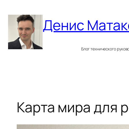
Перейти
к
Денис Матак
содержимому
Блог технического руков
Карта мира для 