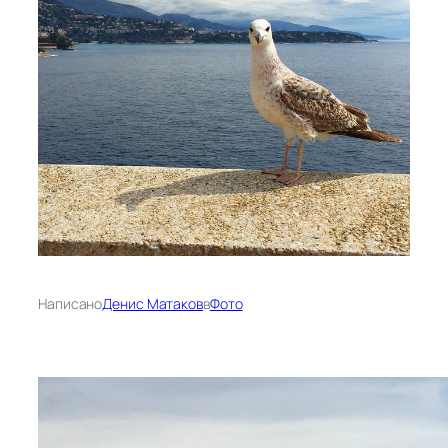
Написано
Денис Матаков
в
Фото