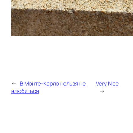
←
В Монте-Карло нельзя не
Very Nice
влюбиться
→