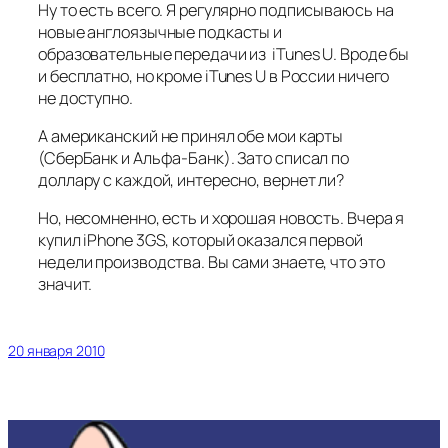
Ну то есть всего. Я регулярно подписываюсь на
новые англоязычные подкасты и
образовательные передачи из iTunes U. Вроде бы
и бесплатно, но кроме iTunes U в России ничего
не доступно.
А американский не принял обе мои карты
(СберБанк и Альфа-Банк). Зато списал по
доллару с каждой, интересно, вернет ли?
Но, несомненно, есть и хорошая новость. Вчера я
купил iPhone 3GS, который оказался первой
недели производства. Вы сами знаете, что это
значит.
20 января 2010