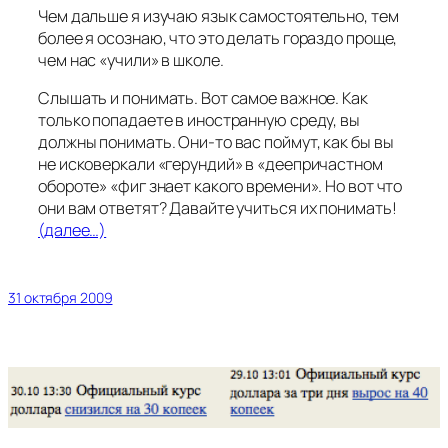
Чем дальше я изучаю язык самостоятельно, тем
более я осознаю, что это делать гораздо проще,
чем нас «учили» в школе.
Слышать и понимать. Вот самое важное. Как
только попадаете в иностранную среду, вы
должны понимать. Они-то вас поймут, как бы вы
не исковеркали «герундий» в «деепричастном
обороте» «фиг знает какого времени». Но вот что
они вам ответят? Давайте учиться их понимать!
(далее…)
31 октября 2009