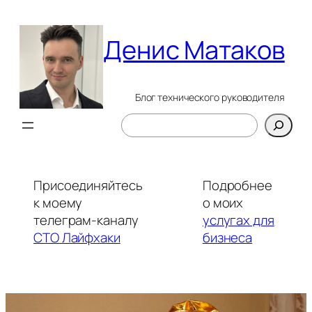
Перейти
к
Денис Матаков
содержимому
Блог технического руководителя
Поиск
Присоединяйтесь
Подробнее
к моему
о моих
телеграм-каналу
услугах для
CTO Лайфхаки
бизнеса