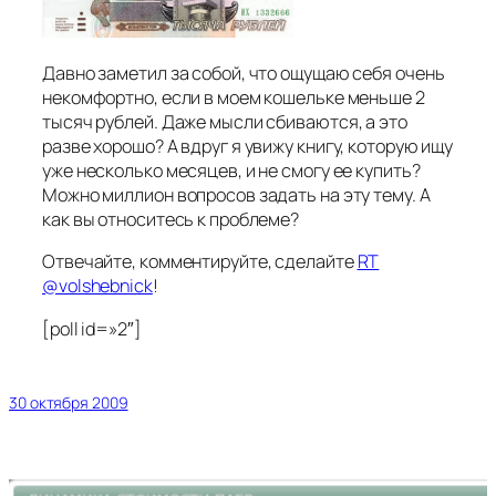
Давно заметил за собой, что ощущаю себя очень
некомфортно, если в моем кошельке меньше 2
тысяч рублей. Даже мысли сбиваются, а это
разве хорошо? А вдруг я увижу книгу, которую ищу
уже несколько месяцев, и не смогу ее купить?
Можно миллион вопросов задать на эту тему. А
как вы относитесь к проблеме?
Отвечайте, комментируйте, сделайте
RT
@volshebnick
!
[poll id=»2″]
30 октября 2009