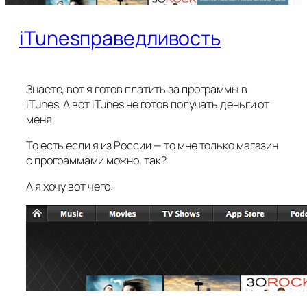
iTunesправедливость
Знаете, вот я готов платить за программы в
iTunes. А вот iTunes не готов получать деньги от
меня.
То есть если я из России — то мне только магазин
с программами можно, так?
А я хочу вот чего: