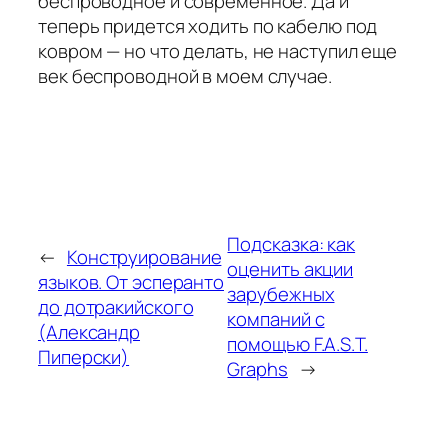
беспроводное и современное. Да и
теперь придется ходить по кабелю под
ковром — но что делать, не наступил еще
век беспроводной в моем случае.
Подсказка: как
←
Конструирование
оценить акции
языков. От эсперанто
зарубежных
до дотракийского
компаний с
(Александр
помощью F.A.S.T.
Пиперски)
Graphs
→