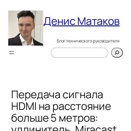
Перейти
к
Денис Матаков
содержимому
Блог технического руководителя
Поиск
Передача сигнала
HDMI на расстояние
больше 5 метров:
удлинитель, Miracast,