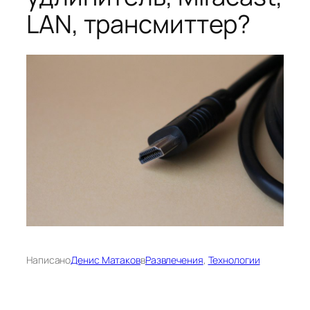
LAN, трансмиттер?
Написано
Денис Матаков
в
Развлечения
, 
Технологии