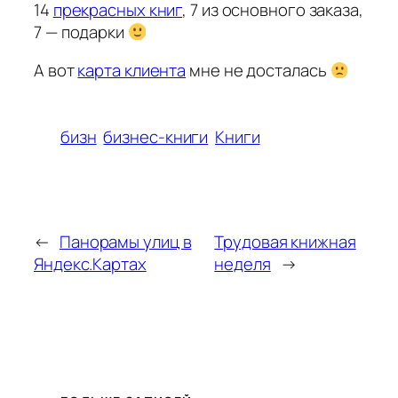
14
прекрасных книг
, 7 из основного заказа,
7 — подарки
А вот
карта клиента
мне не досталась
бизн
бизнес-книги
Книги
←
Панорамы улиц в
Трудовая книжная
Яндекс.Картах
неделя
→