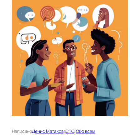
Написано
Денис Матаков
в
CTO
, 
Обо всем