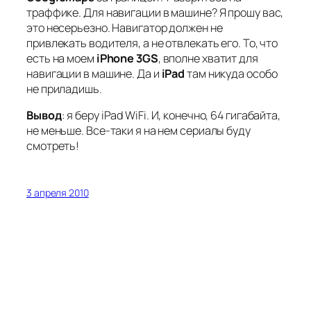
траффике. Для навигации в машине? Я прошу вас,
это несерьезно. Навигатор должен не
привлекать водителя, а не отвлекать его. То, что
есть на моем
iPhone 3GS
, вполне хватит для
навигации в машине. Да и
iPad
там никуда особо
не приладишь.
Вывод
: я беру iPad WiFi. И, конечно, 64 гигабайта,
не меньше. Все-таки я на нем сериалы буду
смотреть!
3 апреля 2010