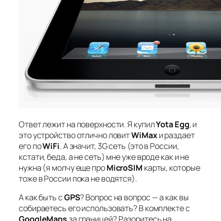
Ответ лежит на поверхности. Я купил
Yota Egg
, и
это устройство отлично ловит
WiMax
и раздает
его по
WiFi
. А значит, 3G сеть (это в России,
кстати, беда, а не сеть) мне уже вроде как и не
нужна (я молчу еще про
MicroSIM
карты, которые
тоже в России пока не водятся).
А как быть с
GPS
? Вопрос на вопрос — а как вы
собираетесь его использовать? В комплекте с
GoogleMaps
за границей? Разоритесь на