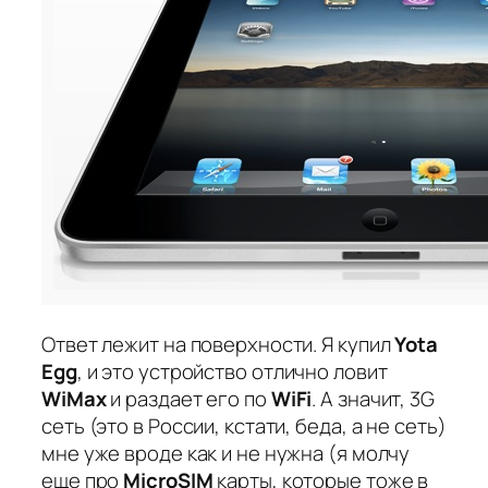
Ответ лежит на поверхности. Я купил
Yota
Egg
, и это устройство отлично ловит
WiMax
и раздает его по
WiFi
. А значит, 3G
сеть (это в России, кстати, беда, а не сеть)
мне уже вроде как и не нужна (я молчу
еще про
MicroSIM
карты, которые тоже в