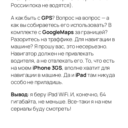
России пока не водятся).
А как быть с
GPS
? Вопрос на вопрос — а
как вы собираетесь его использовать? В
комплекте с
GoogleMaps
за границей?
Разоритесь на траффике. Для навигации в
машине? Я прошу вас, это несерьезно.
Навигатор должен не привлекать
водителя, а не отвлекать его. То, что есть
на моем
iPhone 3GS
, вполне хватит для
навигации в машине. Да и
iPad
там никуда
особо не приладишь.
Вывод
: я беру iPad WiFi. И, конечно, 64
гигабайта, не меньше. Все-таки я на нем
сериалы буду смотреть!