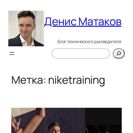
Перейти
к
Денис Матаков
содержимому
Блог технического руководителя
Поиск
Метка:
niketraining