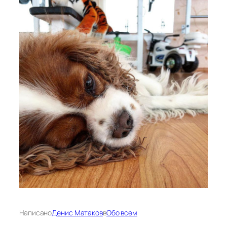
Написано
Денис Матаков
в
Обо всем