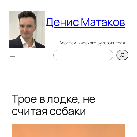
Перейти
к
Денис Матаков
содержимому
Блог технического руководителя
Поиск
Трое в лодке, не
считая собаки