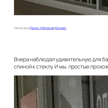
Написано
Денис Матаков
в
Бизнес
Вчера наблюдал удивительную для ба
спиной к стеклу. И мы, простые прох