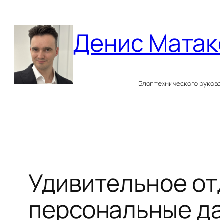
Перейти
к
Денис Матак
содержимому
Блог технического руков
Удивительное от
персональные да