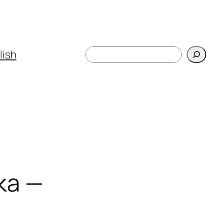
Поиск
lish
ка —