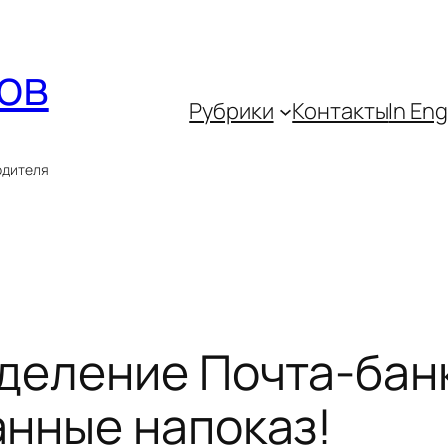
ов
Рубрики
Контакты
In Eng
одителя
деление Почта-бан
нные напоказ!