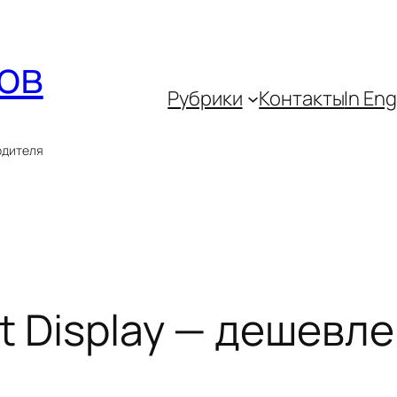
ов
Рубрики
Контакты
In Eng
одителя
t Display — дешевле