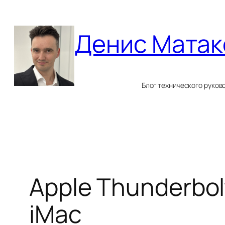
Перейти
к
Денис Матак
содержимому
Блог технического руков
Apple Thunderbol
iMac