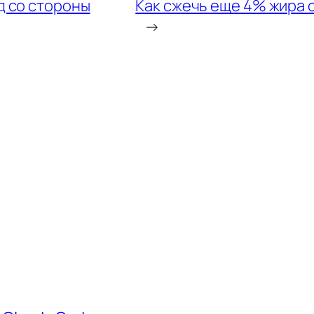
д со стороны
Как сжечь еще 4% жира 
→