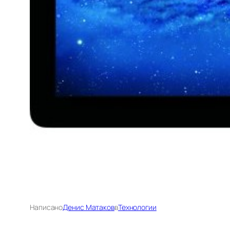
Написано
Денис Матаков
в
Технологии