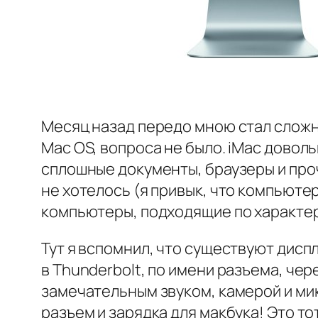
Месяц назад передо мною стал сложн
Mac OS, вопроса не было. iMac доволь
сплошные документы, браузеры и проч
не хотелось (я привык, что компьют
компьютеры, подходящие по характер
Тут я вспомнил, что существуют диспл
в Thunderbolt, по имени разъема, че
замечательным звуком, камерой и мик
разъем и зарядка для макбука! Это то