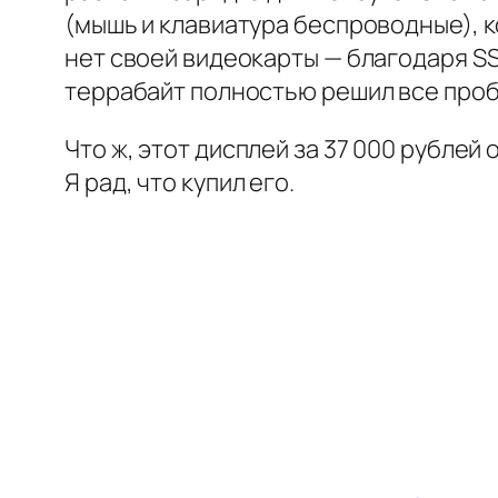
(мышь и клавиатура беспроводные), к
нет своей видеокарты — благодаря SS
террабайт полностью решил все про
Что ж, этот дисплей за 37 000 рублей
Я рад, что купил его.