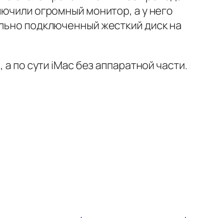
лючили огромный монитор, а у него
ельно подключенный жесткий диск на
 а по сути iMac без аппаратной части.