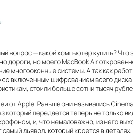
ый вопрос — какой компьютер купить? Что 
но дороги, но моего MacBook Air откровенн
ие многооконные системы. А так как работ
ер со включенным шифрованием всего диска
истикам, стоили больше сотни тысяч рубле
еи от Apple. Раньше они назывались Cinema
рез который передается теперь не только ви
рофоном, и, что немаловажно, из него выхо
т самый дьявол, который кроется в деталях.