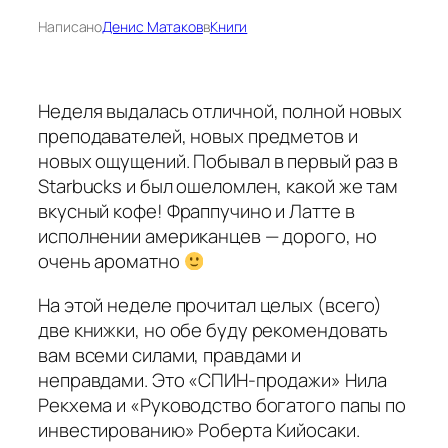
Написано
Денис Матаков
в
Книги
Неделя выдалась отличной, полной новых
преподавателей, новых предметов и
новых ощущений. Побывал в первый раз в
Starbucks и был ошеломлен, какой же там
вкусный кофе! Фраппучино и Латте в
исполнении американцев — дорого, но
очень ароматно
На этой неделе прочитал целых (всего)
две книжки, но обе буду рекомендовать
вам всеми силами, правдами и
неправдами. Это «СПИН-продажи» Нила
Рекхема и «Руководство богатого папы по
инвестированию» Роберта Кийосаки.