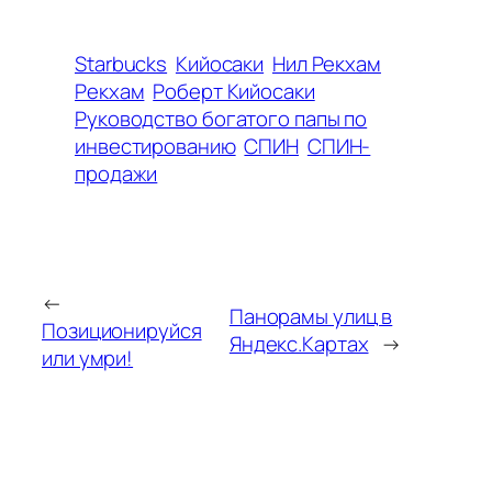
Starbucks
Кийосаки
Нил Рекхам
Рекхам
Роберт Кийосаки
Руководство богатого папы по
инвестированию
СПИН
СПИН-
продажи
←
Панорамы улиц в
Позиционируйся
Яндекс.Картах
→
или умри!