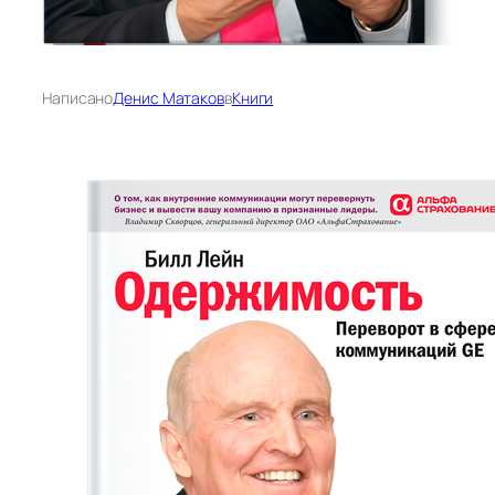
Написано
Денис Матаков
в
Книги