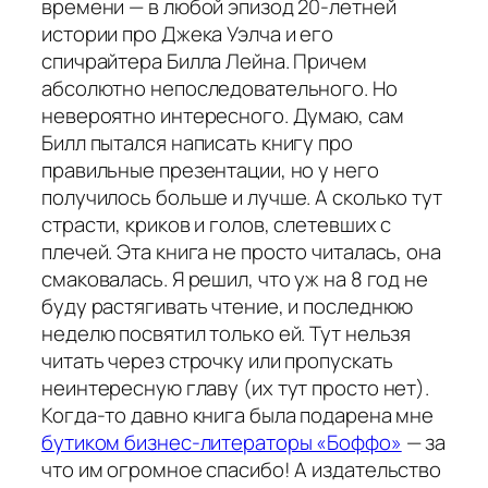
времени — в любой эпизод 20-летней
истории про Джека Уэлча и его
спичрайтера Билла Лейна. Причем
абсолютно непоследовательного. Но
невероятно интересного. Думаю, сам
Билл пытался написать книгу про
правильные презентации, но у него
получилось больше и лучше. А сколько тут
страсти, криков и голов, слетевших с
плечей. Эта книга не просто читалась, она
смаковалась. Я решил, что уж на 8 год не
буду растягивать чтение, и последнюю
неделю посвятил только ей. Тут нельзя
читать через строчку или пропускать
неинтересную главу (их тут просто нет).
Когда-то давно книга была подарена мне
бутиком бизнес-литераторы «Боффо»
— за
что им огромное спасибо! А издательство