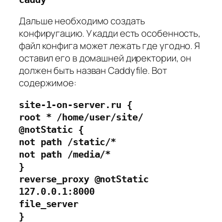
Дальше необходимо создать
конфиругацию. У кадди есть особенность,
файл конфига может лежать где угодно. Я
оставил его в домашней директории, он
должен быть назван Caddyfile. Вот
содержимое:
site-1-on-server.ru {
root * /home/user/site/
@notStatic {
not path /static/*
not path /media/*
}
reverse_proxy @notStatic 
127.0.0.1:8000
file_server
}