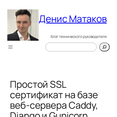
Перейти
к
Денис Матаков
содержимому
Блог технического руководителя
Поиск
Простой SSL
сертификат на базе
веб-сервера Caddy,
Django и Gunicorn