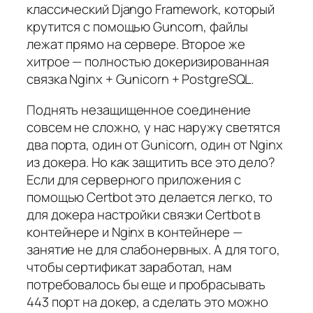
классический Django Framework, который
крутится с помощью Guncorn, файлы
лежат прямо на сервере. Второе же
хитрое — полностью докеризированная
связка Nginx + Gunicorn + PostgreSQL.
Поднять незащищенное соединение
совсем не сложно, у нас наружу светятся
два порта, один от Gunicorn, один от Nginx
из докера. Но как защитить все это дело?
Если для серверного приложения с
помощью Certbot это делается легко, то
для докера настройки связки Certbot в
контейнере и Nginx в контейнере —
занятие не для слабонервных. А для того,
чтобы сертификат заработал, нам
потребовалось бы еще и пробрасывать
443 порт на докер, а сделать это можно