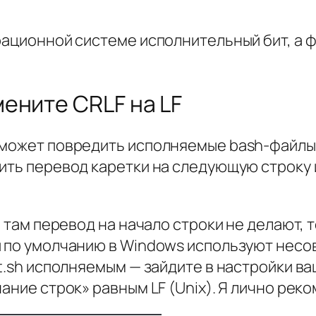
рационной системе исполнительный бит, а 
ените CRLF на LF
 может повредить исполняемые bash-файлы 
ить перевод каретки на следующую строку и
, там перевод на начало строки не делают, т
ы по умолчанию в Windows используют нес
nt.sh исполняемым — зайдите в настройки 
чание строк» равным LF (Unix). Я лично ре