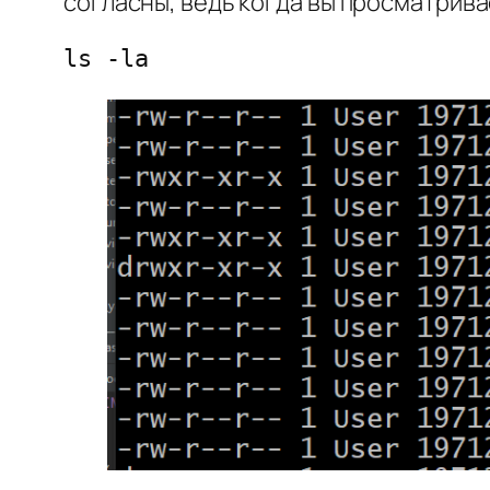
согласны, ведь когда вы просматрив
ls -la