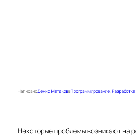
Написано
Денис Матаков
в
Программирование
, 
Разработка
Некоторые проблемы возникают на ро