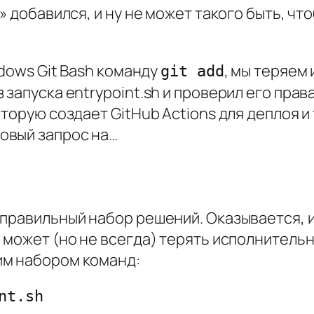
» добавился, и ну не может такого быть, что
ndows Git Bash команду
, мы теряем 
git add
апуска entrypoint.sh и проверил его права,
торую создает GitHub Actions для деплоя и 
овый запрос на…
 правильный набор решений. Оказывается,
 может (но не всегда) терять исполнительн
им набором команд:
t.sh
