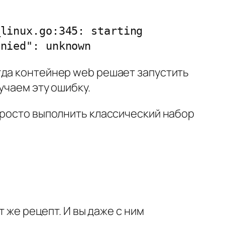
linux.go:345: starting 
enied": unknown
гда контейнер web решает запустить
учаем эту ошибку.
просто выполнить классический набор
т же рецепт. И вы даже с ним