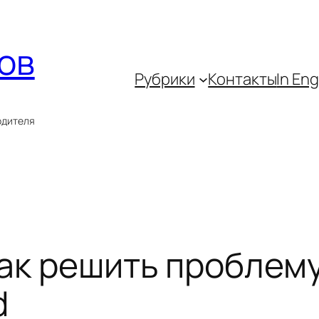
ов
Рубрики
Контакты
In Eng
одителя
Как решить проблему
d