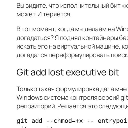
Вы видите, что исполнительный бит «х
может. И теряется.
В тот момент, когда мы делаем на Wi
догадаться? Я поднял контейнеры без з
искать его на виртуальной машине, ко
догадался переформулировать поиск
Git add lost executive bit
Только такая формулировка дала мне
Windows система контроля версий git
репозиторий. Решается это следующ
git add --chmod=+x -- entrypoin