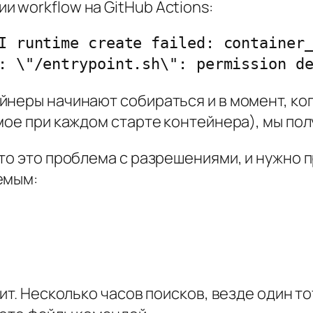
 workflow на GitHub Actions:
I runtime create failed: container_
: \"/entrypoint.sh\": permission d
йнеры начинают собираться и в момент, ко
мое при каждом старте контейнера), мы пол
то это проблема с разрешениями, и нужно 
емым:
ит. Несколько часов поисков, везде один то