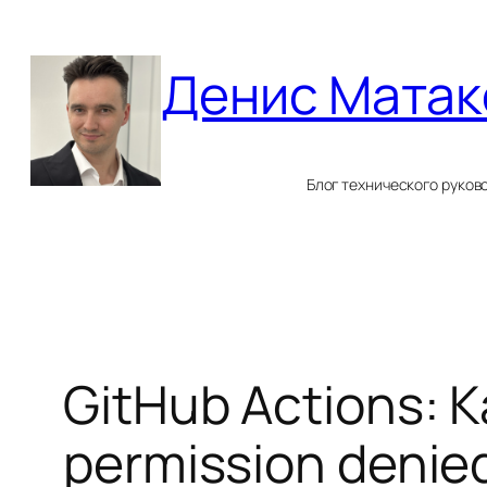
Перейти
к
Денис Матак
содержимому
Блог технического руков
GitHub Actions: 
permission denie