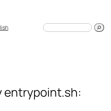
Поиск
lish
 entrypoint.sh: